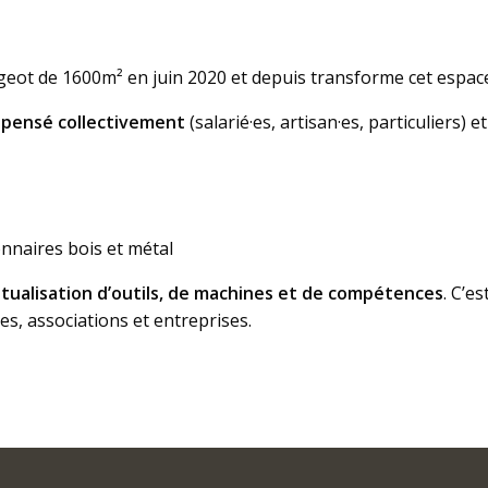
eugeot de 1600m² en juin 2020 et depuis transforme cet espa
é
pensé collectivement
(salarié·es, artisan·es, particuliers)
onnaires bois et métal
tualisation d’outils, de machines et de compétences
. C’e
les, associations et entreprises.