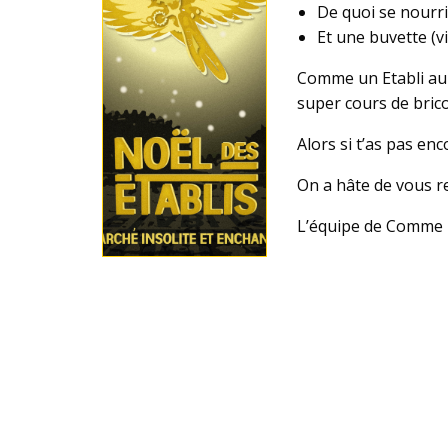
De quoi se nourri
Et une buvette (vi
Comme un Etabli aur
super cours de bric
Alors si t’as pas enc
On a hâte de vous r
L’équipe de Comme 